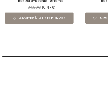
Box zéro-déchet “Artémis”
Box
34,90
€
10,47
€
AJOUTER À LA LISTE D’ENVIES
AJOU