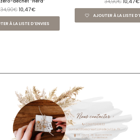
 zéro-déchet “Héra”
34,90
€
10,47
€
34,90
€
10,47
€
AJOUTER À LA LISTE D
TER À LA LISTE D’ENVIES