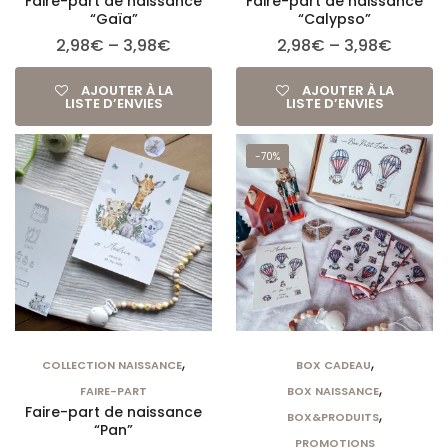
Faire-part de naissance
Faire-part de naissance
“Gaïa”
“Calypso”
2,98
€
–
3,98
€
2,98
€
–
3,98
€
AJOUTER À LA
AJOUTER À LA
LISTE D’ENVIES
LISTE D’ENVIES
-70%
,
,
COLLECTION NAISSANCE
BOX CADEAU
,
FAIRE-PART
BOX NAISSANCE
Faire-part de naissance
,
BOX&PRODUITS
“Pan”
PROMOTIONS