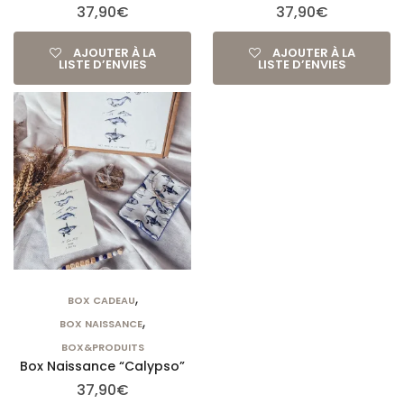
37,90
€
37,90
€
AJOUTER À LA
AJOUTER À LA
LISTE D’ENVIES
LISTE D’ENVIES
,
BOX CADEAU
,
BOX NAISSANCE
BOX&PRODUITS
Box Naissance “Calypso”
37,90
€