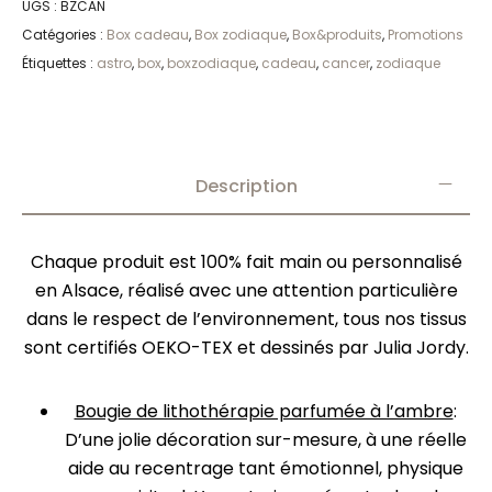
UGS :
BZCAN
Catégories :
Box cadeau
,
Box zodiaque
,
Box&produits
,
Promotions
Étiquettes :
astro
,
box
,
boxzodiaque
,
cadeau
,
cancer
,
zodiaque
Description
Chaque produit est 100% fait main ou personnalisé
en Alsace, réalisé avec une attention particulière
dans le respect de l’environnement, tous nos tissus
sont certifiés OEKO-TEX et dessinés par Julia Jordy.
Bougie de lithothérapie parfumée à l’ambre
:
D’une jolie décoration sur-mesure, à une réelle
aide au recentrage tant émotionnel, physique