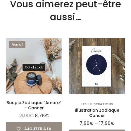
Vous aimerez peut-être
aussi…
Promo !
Out of stock
Bougie Zodiaque “Ambre”
LES ILLUSTRATIONS
– Cancer
Illustration Zodiaque
21,90
€
8,76
€
Cancer
7,90
€
–
17,90
€
AJOUTER À LA