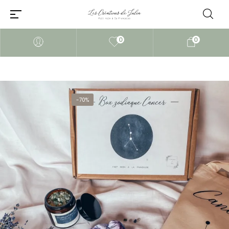
0
0
-70%