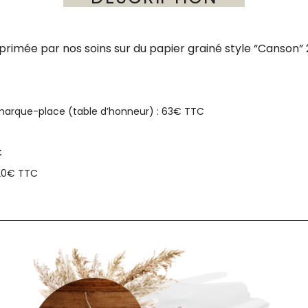
primée par nos soins sur du papier grainé style “Canson”
marque-place (table d’honneur) : 63€ TTC
C
 20€ TTC