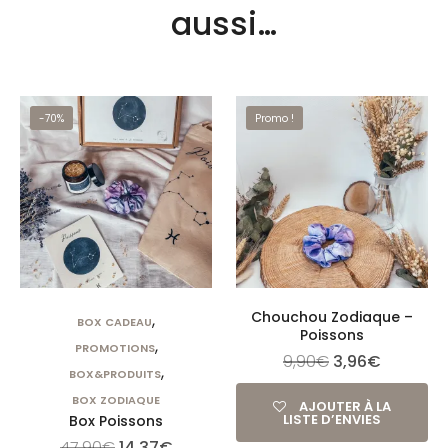
aussi…
-70%
Promo !
Chouchou Zodiaque –
,
BOX CADEAU
Poissons
,
PROMOTIONS
9,90
€
3,96
€
,
BOX&PRODUITS
BOX ZODIAQUE
AJOUTER À LA
LISTE D’ENVIES
Box Poissons
47,90
€
14,37
€