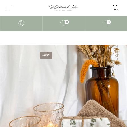
0
0
-60%