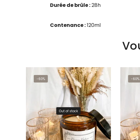
Durée de brûle :
28h
Contenance :
120ml
Vo
-60%
-60%
Out of stock