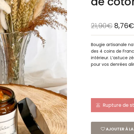
de coto
21,90
€
8,76
€
Bougie artisanale n
des 4 coins de Franc
intérieur. L’astuce 
pour vos denrées ali
Rupture de s
AJOUTER À LA 