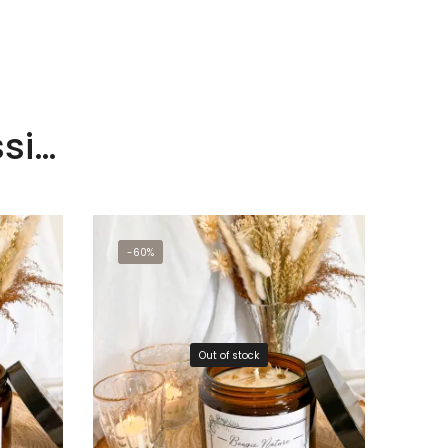
si…
-60%
Out of stock