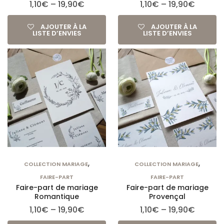
1,10
€
–
19,90
€
1,10
€
–
19,90
€
AJOUTER À LA
AJOUTER À LA
LISTE D’ENVIES
LISTE D’ENVIES
,
,
COLLECTION MARIAGE
COLLECTION MARIAGE
FAIRE-PART
FAIRE-PART
Faire-part de mariage
Faire-part de mariage
Romantique
Provençal
1,10
€
–
19,90
€
1,10
€
–
19,90
€