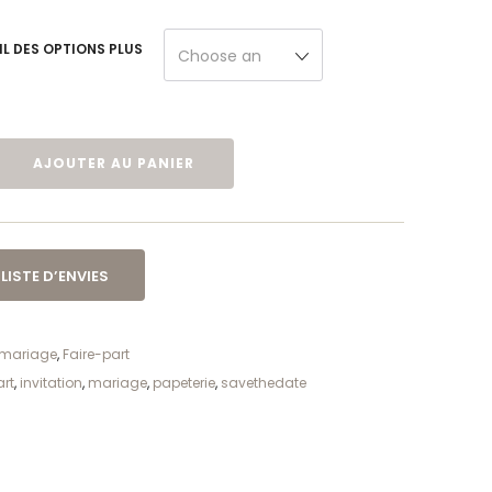
IL DES OPTIONS PLUS
Choose an
option
AJOUTER AU PANIER
LISTE D’ENVIES
 mariage
,
Faire-part
art
,
invitation
,
mariage
,
papeterie
,
savethedate