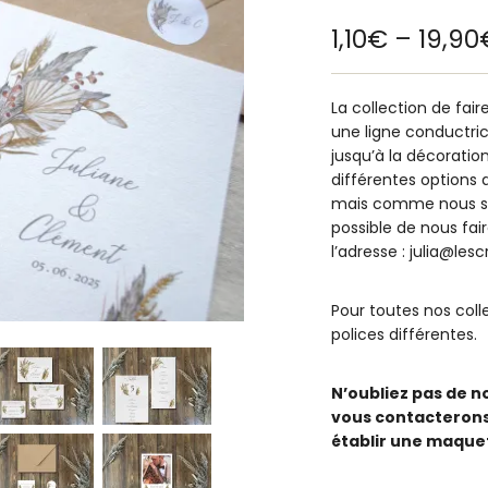
1,10
€
–
19,90
La collection de fair
une ligne conductric
jusqu’à la décoratio
différentes options d
mais comme nous sav
possible de nous fa
l’adresse : julia@lesc
Pour toutes nos col
polices différentes.
N’oubliez pas de n
vous contacterons 
établir une maque