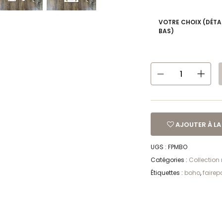
VOTRE CHOIX (DÉTA
BAS)
AJOUTER À LA 
UGS :
FPMBO
Catégories :
Collection
Étiquettes :
boho
,
fairep